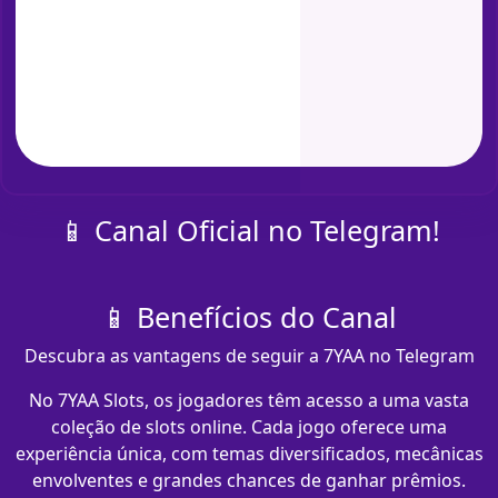
📱 Canal Oficial no Telegram!
📱 Benefícios do Canal
Descubra as vantagens de seguir a 7YAA no Telegram
No 7YAA Slots, os jogadores têm acesso a uma vasta
coleção de slots online. Cada jogo oferece uma
experiência única, com temas diversificados, mecânicas
envolventes e grandes chances de ganhar prêmios.