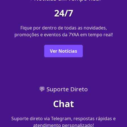
24/7
Fique por dentro de todas as novidades,
promoções e eventos da 7YAA em tempo real!
Ver Notícias
💬 Suporte Direto
Chat
Suporte direto via Telegram, respostas rápidas e
atendimento personalizado!