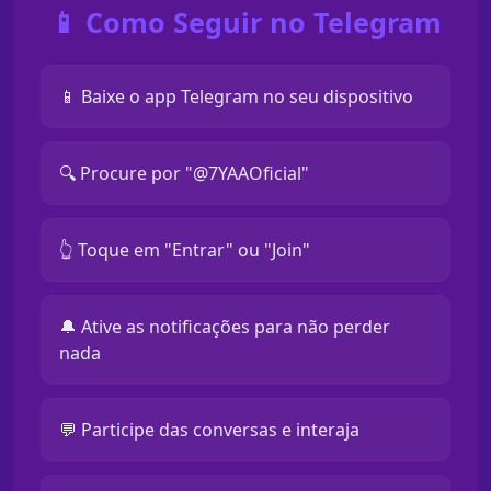
📱 Como Seguir no Telegram
📱 Baixe o app Telegram no seu dispositivo
🔍 Procure por "@7YAAOficial"
👆 Toque em "Entrar" ou "Join"
🔔 Ative as notificações para não perder
nada
💬 Participe das conversas e interaja