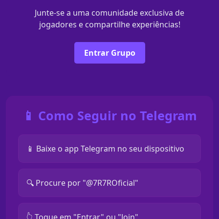
Junte-se a uma comunidade exclusiva de
jogadores e compartilhe experiências!
Entrar Grupo
📱 Como Seguir no Telegram
📱 Baixe o app Telegram no seu dispositivo
🔍 Procure por "@7R7ROficial"
👆 Toque em "Entrar" ou "Join"