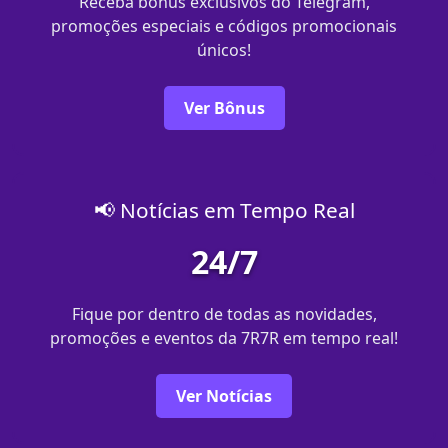
Receba bônus exclusivos do Telegram,
promoções especiais e códigos promocionais
únicos!
Ver Bônus
📢 Notícias em Tempo Real
24/7
Fique por dentro de todas as novidades,
promoções e eventos da 7R7R em tempo real!
Ver Notícias