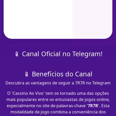
📱 Canal Oficial no Telegram!
📱 Benefícios do Canal
Descubra as vantagens de seguir a 7R7R no Telegram
O 'Cassino Ao Vivo' tem se tornado uma das opções
mais populares entre os entusiastas de jogos online,
especialmente no site de palavras-chave '
7R7R
'. Esta
modalidade de jogo combina a conveniência dos