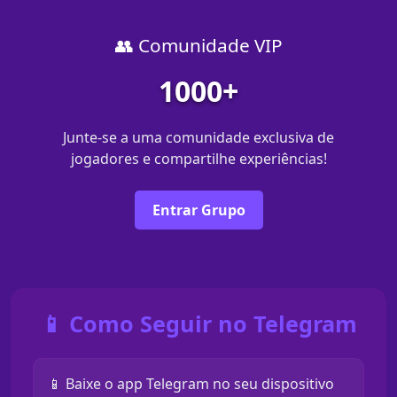
👥 Comunidade VIP
1000+
Junte-se a uma comunidade exclusiva de
jogadores e compartilhe experiências!
Entrar Grupo
📱 Como Seguir no Telegram
📱 Baixe o app Telegram no seu dispositivo