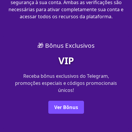
segurança à sua conta. Ambas as verificações são
necessárias para ativar completamente sua conta e
acessar todos os recursos da plataforma.
🎁 Bônus Exclusivos
VIP
Receba bônus exclusivos do Telegram,
promoções especiais e códigos promocionais
únicos!
Ver Bônus