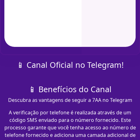
📱 Canal Oficial no Telegram!
📱 Benefícios do Canal
Descubra as vantagens de seguir a 7AA no Telegram
A verificação por telefone é realizada através de um
código SMS enviado para o número fornecido. Este
processo garante que você tenha acesso ao número de
telefone fornecido e adiciona uma camada adicional de