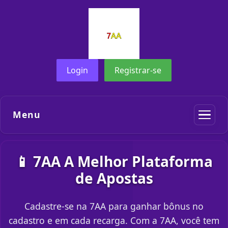
Login
Registrar-se
Menu
📱 7AA A Melhor Plataforma
de Apostas
Cadastre-se na 7AA para ganhar bônus no
cadastro e em cada recarga. Com a 7AA, você tem