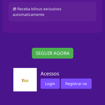
🎁 Receba bônus exclusivos
automaticamente
SEGUIR AGORA
Acessos
Login
Registrar-se