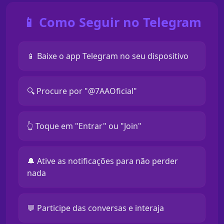
📱 Como Seguir no Telegram
📱 Baixe o app Telegram no seu dispositivo
🔍 Procure por "@7AAOficial"
👆 Toque em "Entrar" ou "Join"
🔔 Ative as notificações para não perder
nada
💬 Participe das conversas e interaja