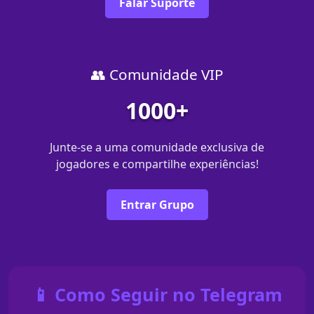
Falar Suporte
👥 Comunidade VIP
1000+
Junte-se a uma comunidade exclusiva de
jogadores e compartilhe experiências!
Entrar Grupo
📱 Como Seguir no Telegram