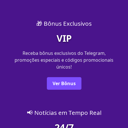
🎁 Bônus Exclusivos
VIP
Receba bônus exclusivos do Telegram,
promoções especiais e códigos promocionais
únicos!
Ver Bônus
📢 Notícias em Tempo Real
24/7