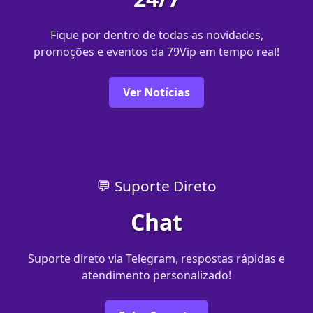
Fique por dentro de todas as novidades,
promoções e eventos da 79Vip em tempo real!
Ver Notícias
💬 Suporte Direto
Chat
Suporte direto via Telegram, respostas rápidas e
atendimento personalizado!