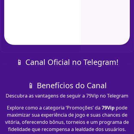
📱 Canal Oficial no Telegram!
📱 Benefícios do Canal
Descubra as vantagens de seguir a 79Vip no Telegram
Explore como a categoria ‘Promoções’ da
79Vip
pode
maximizar sua experiência de jogo e suas chances de
vitória, oferecendo bônus, torneios e um programa de
fidelidade que recompensa a lealdade dos usuários.