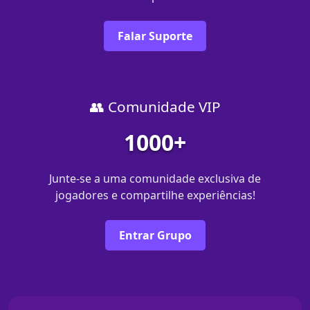
Falar Suporte
👥 Comunidade VIP
1000+
Junte-se a uma comunidade exclusiva de
jogadores e compartilhe experiências!
Entrar Grupo