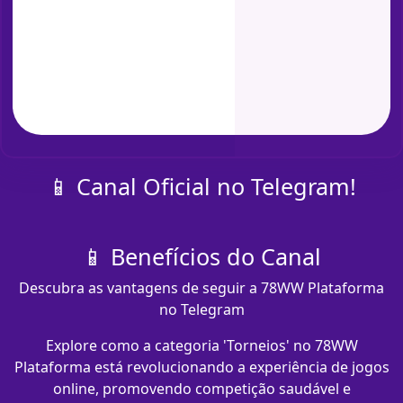
📱 Canal Oficial no Telegram!
📱 Benefícios do Canal
Descubra as vantagens de seguir a 78WW Plataforma
no Telegram
Explore como a categoria 'Torneios' no 78WW
Plataforma está revolucionando a experiência de jogos
online, promovendo competição saudável e