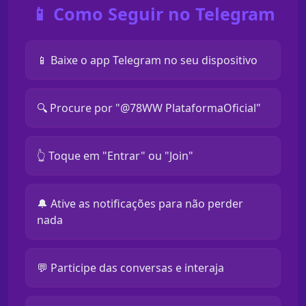
📱 Como Seguir no Telegram
📱 Baixe o app Telegram no seu dispositivo
🔍 Procure por "@78WW PlataformaOficial"
👆 Toque em "Entrar" ou "Join"
🔔 Ative as notificações para não perder
nada
💬 Participe das conversas e interaja