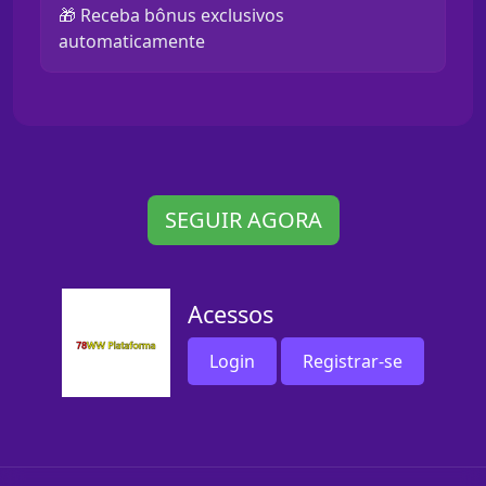
🎁 Receba bônus exclusivos
automaticamente
SEGUIR AGORA
Acessos
Login
Registrar-se