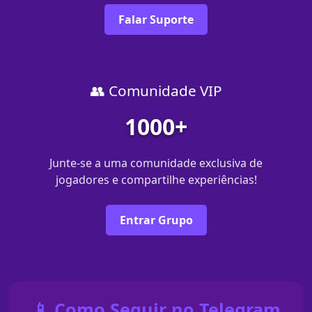
Falar Suporte
👥 Comunidade VIP
1000+
Junte-se a uma comunidade exclusiva de
jogadores e compartilhe experiências!
Entrar Grupo
📱 Como Seguir no Telegram