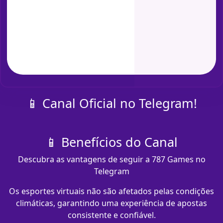
📱 Canal Oficial no Telegram!
📱 Benefícios do Canal
Descubra as vantagens de seguir a 787 Games no
Telegram
Os esportes virtuais não são afetados pelas condições
climáticas, garantindo uma experiência de apostas
consistente e confiável.