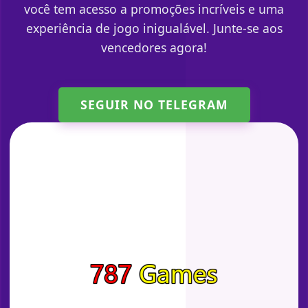
você tem acesso a promoções incríveis e uma
experiência de jogo inigualável. Junte-se aos
vencedores agora!
SEGUIR NO TELEGRAM