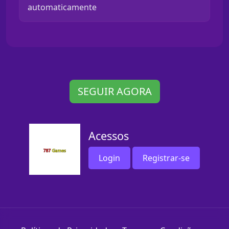
automaticamente
SEGUIR AGORA
Acessos
Login
Registrar-se