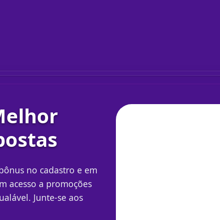
Melhor
postas
bônus no cadastro e em
em acesso a promoções
ualável. Junte-se aos