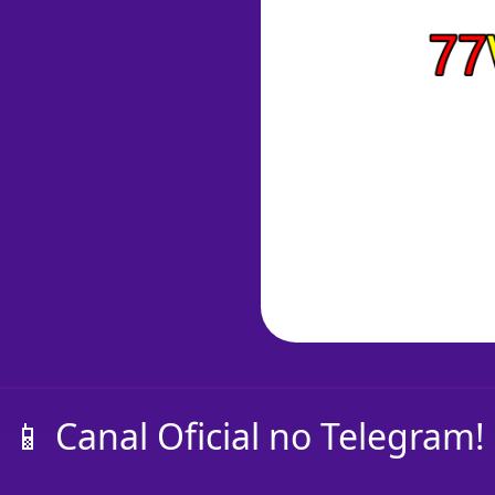
📱 Canal Oficial no Telegram!