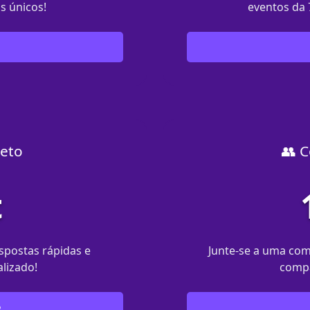
s únicos!
eventos da 
reto
👥 
t
espostas rápidas e
Junte-se a uma com
lizado!
compa
e