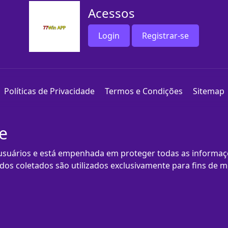
Acessos
Login
Registrar-se
Políticas de Privacidade
Termos e Condições
Sitemap
de
 usuários e está empenhada em proteger todas as informaç
os coletados são utilizados exclusivamente para fins de m