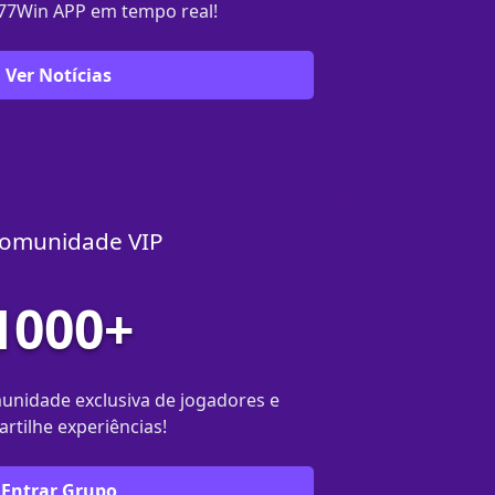
77Win APP em tempo real!
Ver Notícias
Comunidade VIP
1000+
unidade exclusiva de jogadores e
rtilhe experiências!
Entrar Grupo