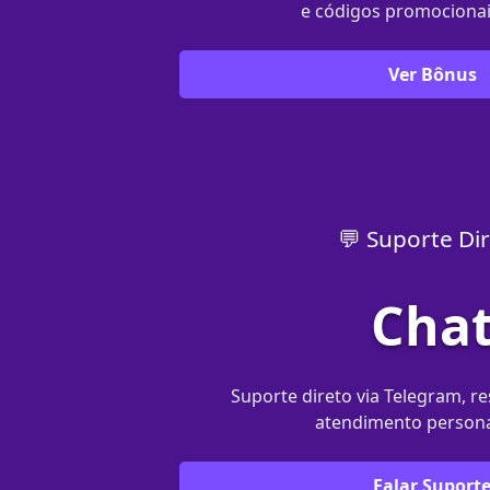
e códigos promocionai
Ver Bônus
💬 Suporte Di
Cha
Suporte direto via Telegram, r
atendimento persona
Falar Suport