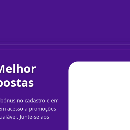
Melhor
postas
 bônus no cadastro e em
tem acesso a promoções
ualável. Junte-se aos