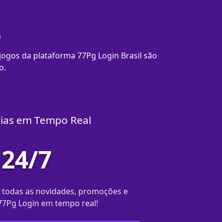
m
jogos da plataforma 77Pg Login Brasil são
o.
cias em Tempo Real
24/7
e todas as novidades, promoções e
77Pg Login em tempo real!