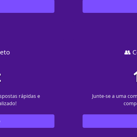
reto
👥 
t
espostas rápidas e
Junte-se a uma com
lizado!
compa
e