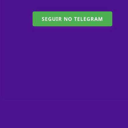
SEGUIR NO TELEGRAM