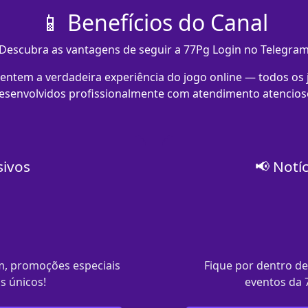
📱 Benefícios do Canal
Descubra as vantagens de seguir a 77Pg Login no Telegra
sentem a verdadeira experiência do jogo online — todos os 
esenvolvidos profissionalmente com atendimento atencios
sivos
📢 Notí
m, promoções especiais
Fique por dentro d
s únicos!
eventos da 