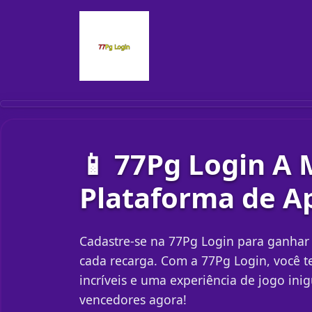
📱 77Pg Login A 
Plataforma de A
Cadastre-se na 77Pg Login para ganhar
cada recarga. Com a 77Pg Login, você 
incríveis e uma experiência de jogo inig
vencedores agora!