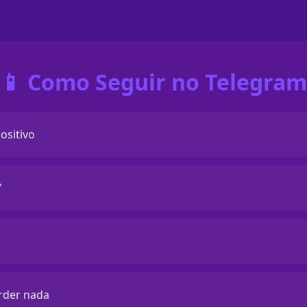
📱 Como Seguir no Telegram
ositivo
"
erder nada