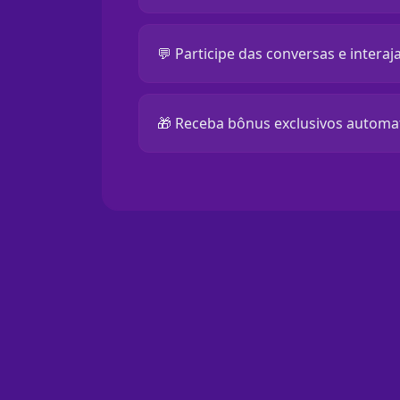
💬 Participe das conversas e interaj
🎁 Receba bônus exclusivos autom