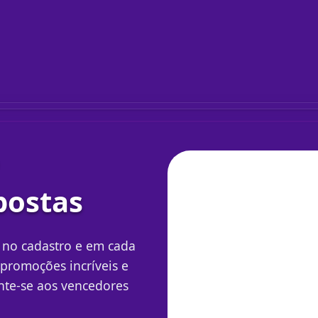
postas
 no cadastro e em cada
 promoções incríveis e
unte-se aos vencedores