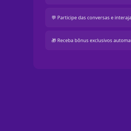
💬 Participe das conversas e interaj
🎁 Receba bônus exclusivos autom