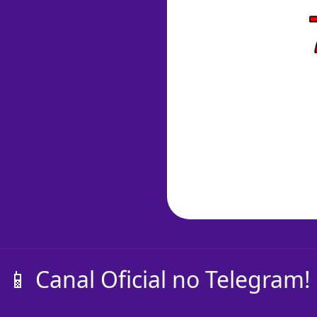
📱 Canal Oficial no Telegram!