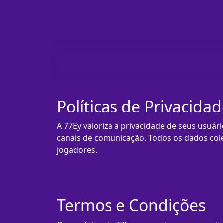
Políticas de Privacida
A 77Ey valoriza a privacidade de seus usuá
canais de comunicação. Todos os dados cole
jogadores.
Termos e Condições