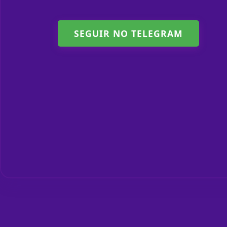
SEGUIR NO TELEGRAM