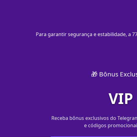
Para garantir segurança e estabilidade, a 
🎁 Bônus Exclu
VIP
Receba bônus exclusivos do Telegra
e códigos promocionai