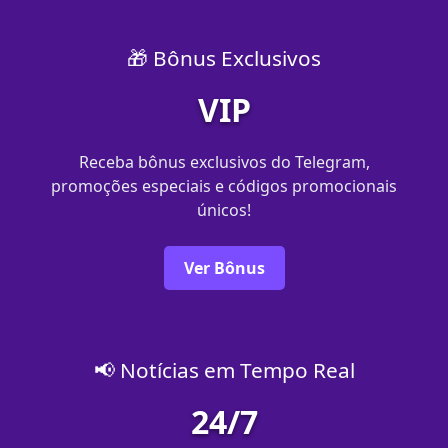
🎁 Bônus Exclusivos
VIP
Receba bônus exclusivos do Telegram,
promoções especiais e códigos promocionais
únicos!
Ver Bônus
📢 Notícias em Tempo Real
24/7