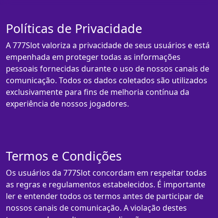
Políticas de Privacidade
A 777Slot valoriza a privacidade de seus usuários e está
empenhada em proteger todas as informações
pessoais fornecidas durante o uso de nossos canais de
comunicação. Todos os dados coletados são utilizados
exclusivamente para fins de melhoria contínua da
experiência de nossos jogadores.
Termos e Condições
Os usuários da 777Slot concordam em respeitar todas
as regras e regulamentos estabelecidos. É importante
ler e entender todos os termos antes de participar de
nossos canais de comunicação. A violação destes