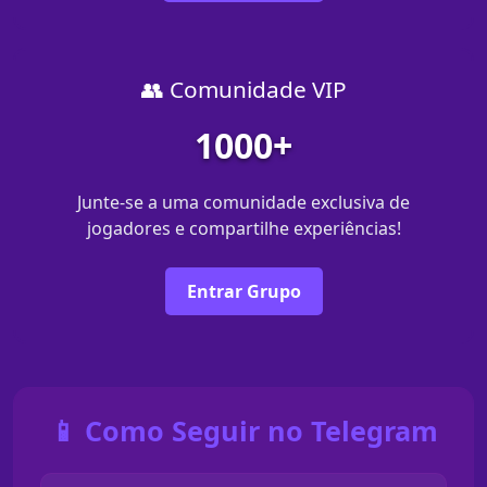
👥 Comunidade VIP
1000+
Junte-se a uma comunidade exclusiva de
jogadores e compartilhe experiências!
Entrar Grupo
📱 Como Seguir no Telegram