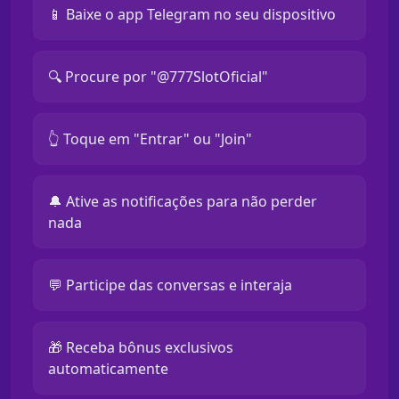
📱 Baixe o app Telegram no seu dispositivo
🔍 Procure por "@777SlotOficial"
👆 Toque em "Entrar" ou "Join"
🔔 Ative as notificações para não perder
nada
💬 Participe das conversas e interaja
🎁 Receba bônus exclusivos
automaticamente