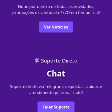
Fique por dentro de todas as novidades,
promoções e eventos da 777O em tempo real!
Ver Notícias
💬 Suporte Direto
Chat
Suporte direto via Telegram, respostas rápidas e
atendimento personalizado!
Falar Suporte