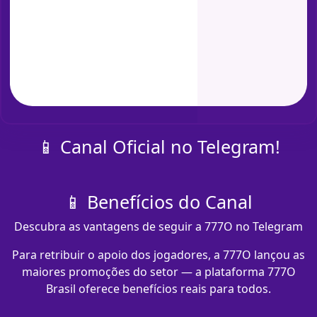
📱 Canal Oficial no Telegram!
📱 Benefícios do Canal
Descubra as vantagens de seguir a 777O no Telegram
Para retribuir o apoio dos jogadores, a 777O lançou as
maiores promoções do setor — a plataforma 777O
Brasil oferece benefícios reais para todos.