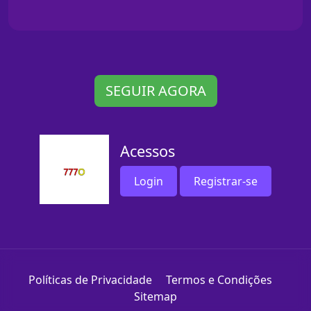
SEGUIR AGORA
Acessos
Login
Registrar-se
Políticas de Privacidade
Termos e Condições
Sitemap