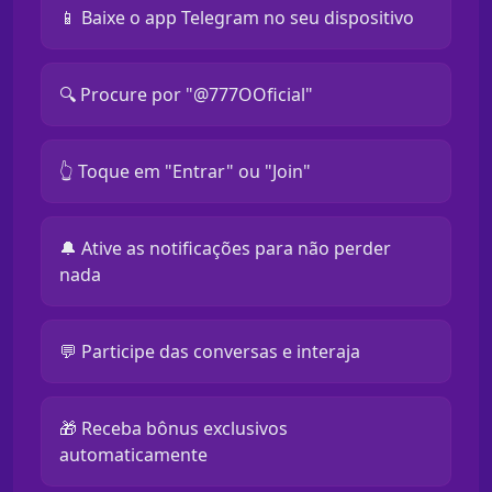
📱 Baixe o app Telegram no seu dispositivo
🔍 Procure por "@777OOficial"
👆 Toque em "Entrar" ou "Join"
🔔 Ative as notificações para não perder
nada
💬 Participe das conversas e interaja
🎁 Receba bônus exclusivos
automaticamente