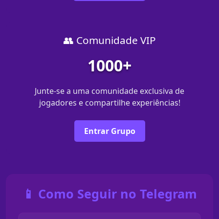
👥 Comunidade VIP
1000+
Junte-se a uma comunidade exclusiva de
jogadores e compartilhe experiências!
Entrar Grupo
📱 Como Seguir no Telegram