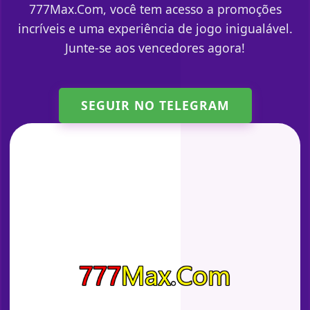
777Max.Com, você tem acesso a promoções
incríveis e uma experiência de jogo inigualável.
Junte-se aos vencedores agora!
SEGUIR NO TELEGRAM