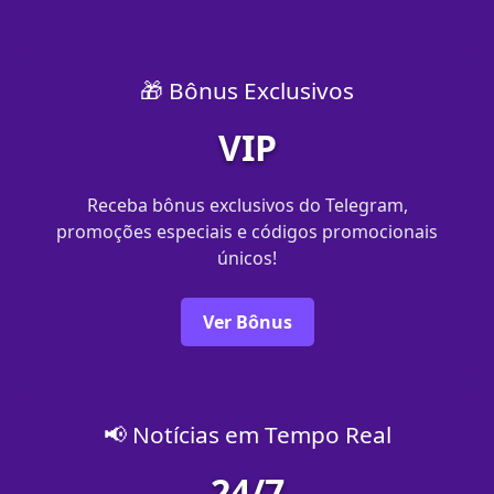
🎁 Bônus Exclusivos
VIP
Receba bônus exclusivos do Telegram,
promoções especiais e códigos promocionais
únicos!
Ver Bônus
📢 Notícias em Tempo Real
24/7