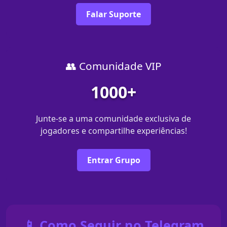
Falar Suporte
👥 Comunidade VIP
1000+
Junte-se a uma comunidade exclusiva de
jogadores e compartilhe experiências!
Entrar Grupo
📱 Como Seguir no Telegram