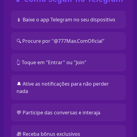
📱 Baixe o app Telegram no seu dispositivo
🔍 Procure por "@777Max.ComOficial"
👆 Toque em "Entrar" ou "Join"
🔔 Ative as notificações para não perder
nada
💬 Participe das conversas e interaja
🎁 Receba bônus exclusivos