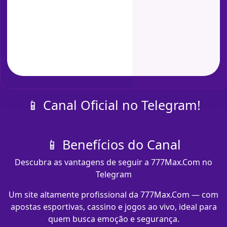
📱 Canal Oficial no Telegram!
📱 Benefícios do Canal
Descubra as vantagens de seguir a 777Max.Com no
Telegram
Um site altamente profissional da 777Max.Com — com
apostas esportivas, cassino e jogos ao vivo, ideal para
quem busca emoção e segurança.