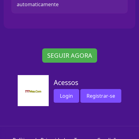
automaticamente
SEGUIR AGORA
Acessos
Login
Registrar-se