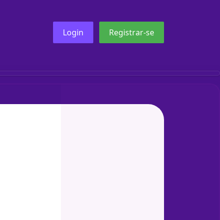
Login
Registrar-se