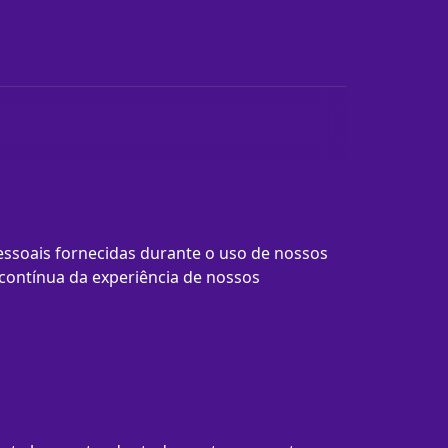
essoais fornecidas durante o uso de nossos
 contínua da experiência de nossos