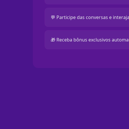
💬 Participe das conversas e interaj
🎁 Receba bônus exclusivos autom