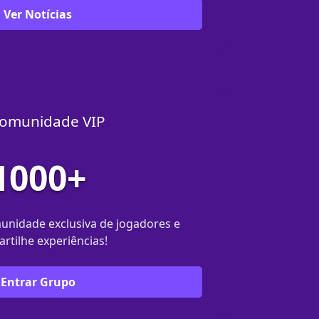
Ver Notícias
Comunidade VIP
1000+
unidade exclusiva de jogadores e
rtilhe experiências!
Entrar Grupo