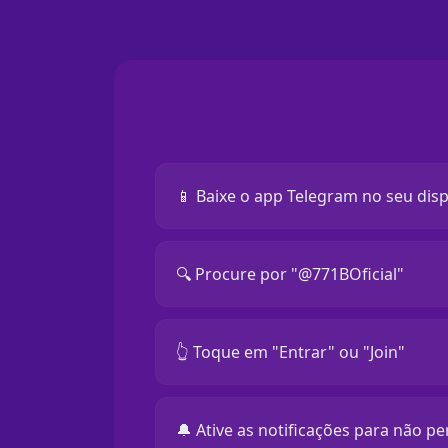
📱 Baixe o app Telegram no seu disp
🔍 Procure por "@771BOficial"
👆 Toque em "Entrar" ou "Join"
🔔 Ative as notificações para não p