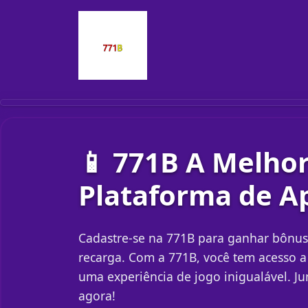
📱 771B A Melho
Plataforma de A
Cadastre-se na 771B para ganhar bônus
recarga. Com a 771B, você tem acesso a
uma experiência de jogo inigualável. J
agora!