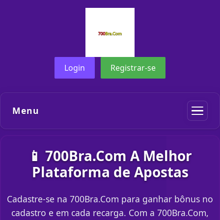
Login
Registrar-se
Menu
📱 700Bra.Com A Melhor
Plataforma de Apostas
Cadastre-se na 700Bra.Com para ganhar bônus no
cadastro e em cada recarga. Com a 700Bra.Com,