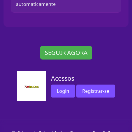
automaticamente
SEGUIR AGORA
Acessos
Login
Registrar-se