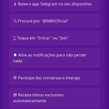
📱 Baixe o app Telegram no seu dispositivo
🔍 Procure por "@688VOficial"
👆 Toque em "Entrar" ou "Join"
🔔 Ative as notificações para não perder
nada
💬 Participe das conversas e interaja
🎁 Receba bônus exclusivos
automaticamente