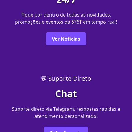
Fique por dentro de todas as novidades,
promoções e eventos da 676T em tempo real!
Ver Notícias
💬 Suporte Direto
Chat
Suporte direto via Telegram, respostas rápidas e
atendimento personalizado!