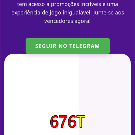
tem acesso a promoções incríveis e uma
experiência de jogo inigualável. Junte-se aos
vencedores agora!
SEGUIR NO TELEGRAM