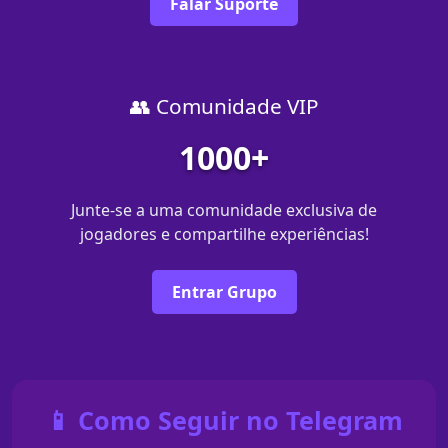
Falar Suporte
👥 Comunidade VIP
1000+
Junte-se a uma comunidade exclusiva de
jogadores e compartilhe experiências!
Entrar Grupo
📱 Como Seguir no Telegram