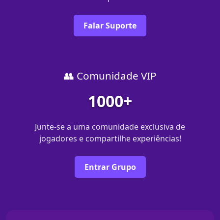
Falar Suporte
👥 Comunidade VIP
1000+
Junte-se a uma comunidade exclusiva de
jogadores e compartilhe experiências!
Entrar Grupo