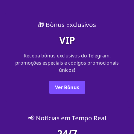
🎁 Bônus Exclusivos
VIP
Receba bônus exclusivos do Telegram,
promoções especiais e códigos promocionais
únicos!
Ver Bônus
📢 Notícias em Tempo Real
24/7