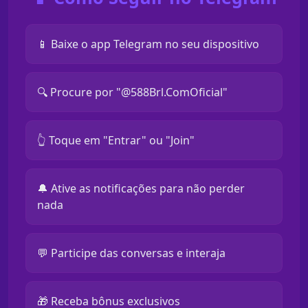
📱 Baixe o app Telegram no seu dispositivo
🔍 Procure por "@588Brl.ComOficial"
👆 Toque em "Entrar" ou "Join"
🔔 Ative as notificações para não perder
nada
💬 Participe das conversas e interaja
🎁 Receba bônus exclusivos