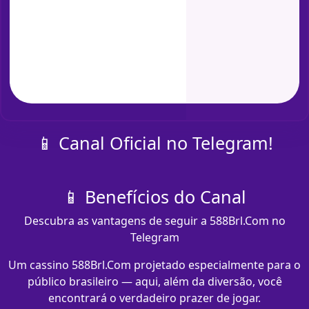
📱 Canal Oficial no Telegram!
📱 Benefícios do Canal
Descubra as vantagens de seguir a 588Brl.Com no
Telegram
Um cassino 588Brl.Com projetado especialmente para o
público brasileiro — aqui, além da diversão, você
encontrará o verdadeiro prazer de jogar.