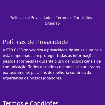
Políticas de Privacidade
Termos e Condições
Sitemap
Políticas de Privacidade
A 57D CaSSino valoriza a privacidade de seus usuários e
está empenhada em proteger todas as informações
pessoais fornecidas durante o uso de nossos canais de
comunicação. Todos os dados coletados são utilizados
exclusivamente para fins de melhoria contínua da
experiência de nossos jogadores.
Termos e Condições