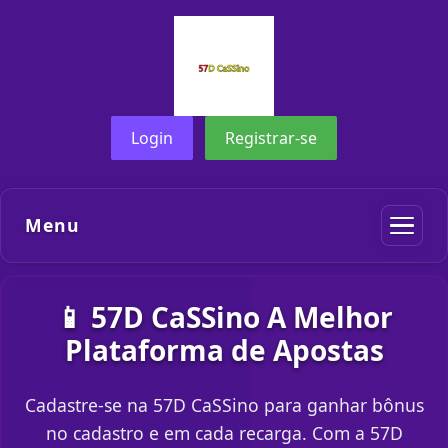
Login
Registrar-se
Menu
📱 57D CaSSino A Melhor
Plataforma de Apostas
Cadastre-se na 57D CaSSino para ganhar bônus
no cadastro e em cada recarga. Com a 57D