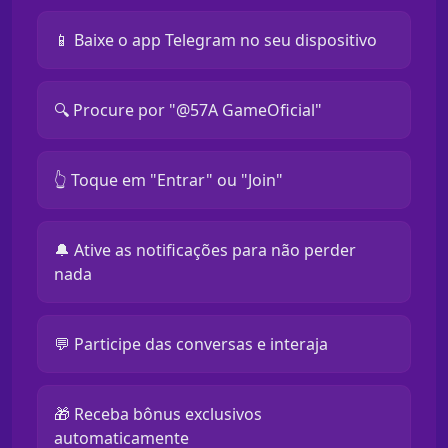
📱 Baixe o app Telegram no seu dispositivo
🔍 Procure por "@57A GameOficial"
👆 Toque em "Entrar" ou "Join"
🔔 Ative as notificações para não perder
nada
💬 Participe das conversas e interaja
🎁 Receba bônus exclusivos
automaticamente