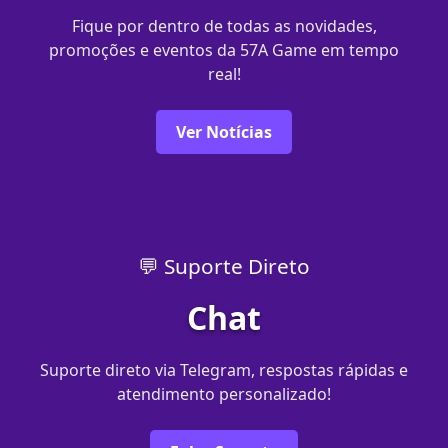
Fique por dentro de todas as novidades,
promoções e eventos da 57A Game em tempo
real!
Ver Notícias
💬 Suporte Direto
Chat
Suporte direto via Telegram, respostas rápidas e
atendimento personalizado!