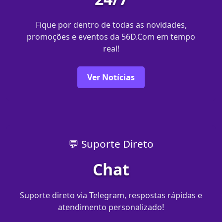
Fique por dentro de todas as novidades,
promoções e eventos da 56D.Com em tempo
real!
Ver Notícias
💬 Suporte Direto
Chat
Suporte direto via Telegram, respostas rápidas e
atendimento personalizado!