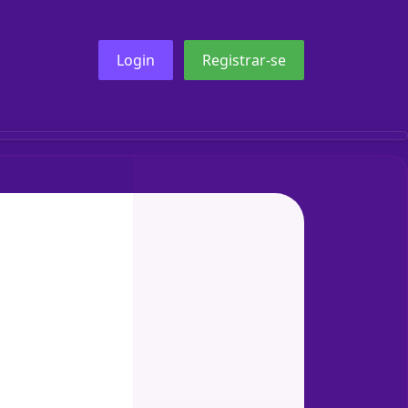
Login
Registrar-se