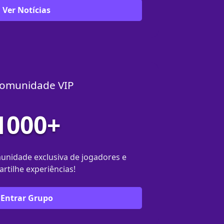
Ver Notícias
Comunidade VIP
1000+
unidade exclusiva de jogadores e
rtilhe experiências!
Entrar Grupo