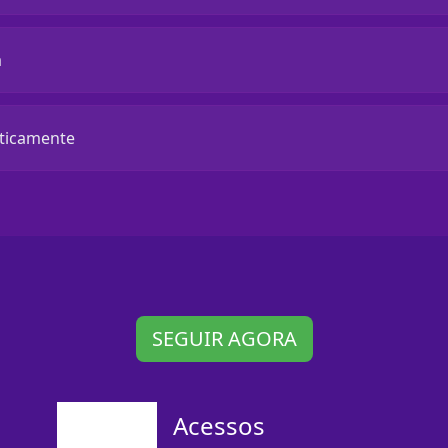
a
aticamente
SEGUIR AGORA
Acessos