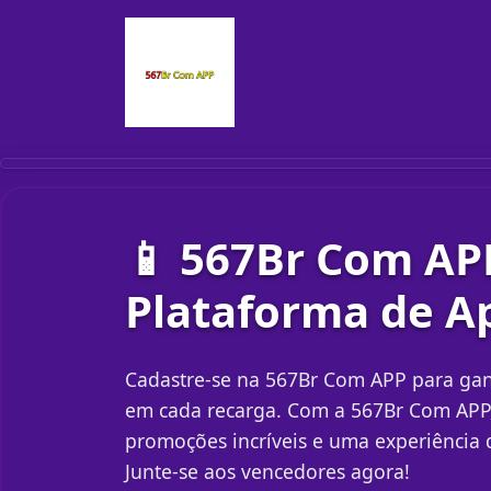
📱 567Br Com AP
Plataforma de A
Cadastre-se na 567Br Com APP para gan
em cada recarga. Com a 567Br Com APP,
promoções incríveis e uma experiência d
Junte-se aos vencedores agora!