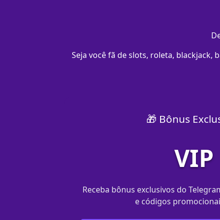
De
Seja você fã de slots, roleta, blackjack
🎁 Bônus Exclu
VIP
Receba bônus exclusivos do Telegra
e códigos promocionai