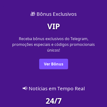
🎁 Bônus Exclusivos
VIP
Receba bônus exclusivos do Telegram,
promoções especiais e códigos promocionais
únicos!
Ver Bônus
📢 Notícias em Tempo Real
24/7