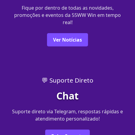
Fique por dentro de todas as novidades,
promoções e eventos da 55WW Win em tempo
real!
Ver Notícias
💬 Suporte Direto
Chat
Suporte direto via Telegram, respostas rápidas e
atendimento personalizado!