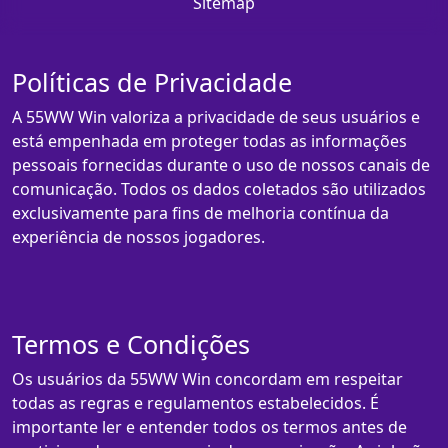
Sitemap
Políticas de Privacidade
A 55WW Win valoriza a privacidade de seus usuários e
está empenhada em proteger todas as informações
pessoais fornecidas durante o uso de nossos canais de
comunicação. Todos os dados coletados são utilizados
exclusivamente para fins de melhoria contínua da
experiência de nossos jogadores.
Termos e Condições
Os usuários da 55WW Win concordam em respeitar
todas as regras e regulamentos estabelecidos. É
importante ler e entender todos os termos antes de