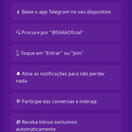
📱 Baixe o app Telegram no seu dispositivo
🔍 Procure por "@55AAOficial"
👆 Toque em "Entrar" ou "Join"
🔔 Ative as notificações para não perder
nada
💬 Participe das conversas e interaja
🎁 Receba bônus exclusivos
automaticamente