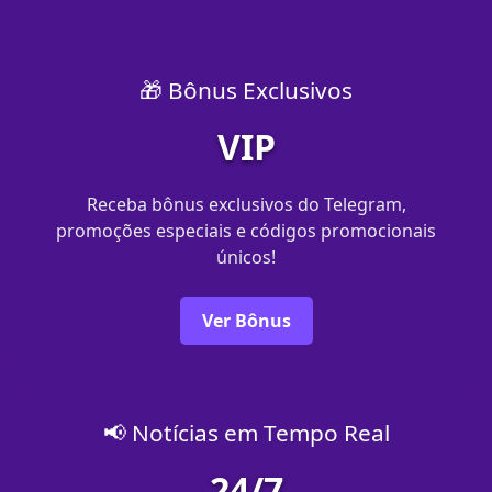
🎁 Bônus Exclusivos
VIP
Receba bônus exclusivos do Telegram,
promoções especiais e códigos promocionais
únicos!
Ver Bônus
📢 Notícias em Tempo Real
24/7