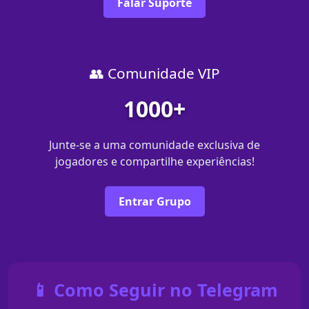
Falar Suporte
👥 Comunidade VIP
1000+
Junte-se a uma comunidade exclusiva de
jogadores e compartilhe experiências!
Entrar Grupo
📱 Como Seguir no Telegram