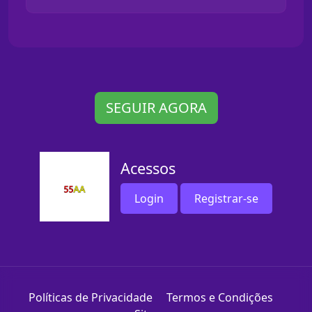
SEGUIR AGORA
Acessos
Login
Registrar-se
Políticas de Privacidade
Termos e Condições