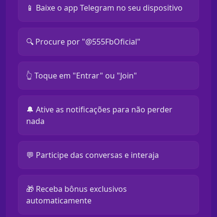
📱 Baixe o app Telegram no seu dispositivo
🔍 Procure por "@555FbOficial"
👆 Toque em "Entrar" ou "Join"
🔔 Ative as notificações para não perder
nada
💬 Participe das conversas e interaja
🎁 Receba bônus exclusivos
automaticamente