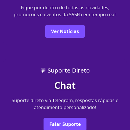
Fique por dentro de todas as novidades,
promoções e eventos da 555Fb em tempo real!
Ver Notícias
💬 Suporte Direto
Chat
Suporte direto via Telegram, respostas rápidas e
atendimento personalizado!
Falar Suporte