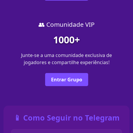
👥 Comunidade VIP
1000+
Junte-se a uma comunidade exclusiva de
jogadores e compartilhe experiências!
Entrar Grupo
📱 Como Seguir no Telegram