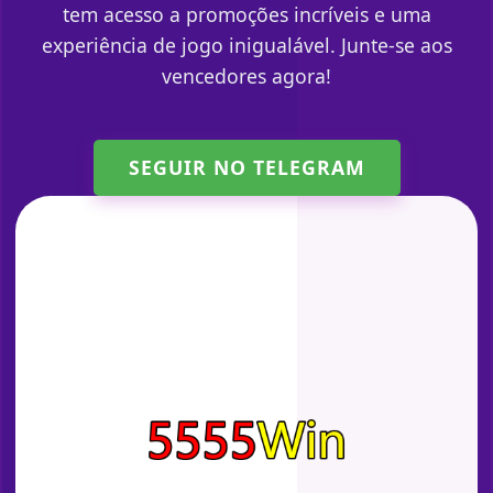
tem acesso a promoções incríveis e uma
experiência de jogo inigualável. Junte-se aos
vencedores agora!
SEGUIR NO TELEGRAM