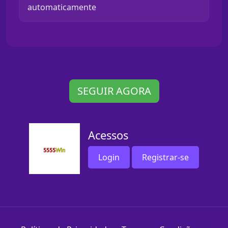
automaticamente
SEGUIR AGORA
Acessos
Login
Registrar-se