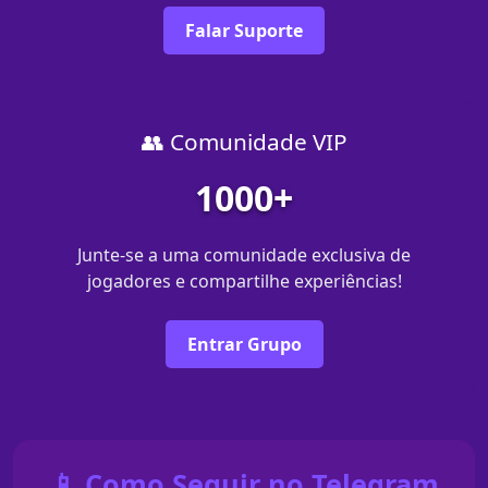
Falar Suporte
👥 Comunidade VIP
1000+
Junte-se a uma comunidade exclusiva de
jogadores e compartilhe experiências!
Entrar Grupo
📱 Como Seguir no Telegram