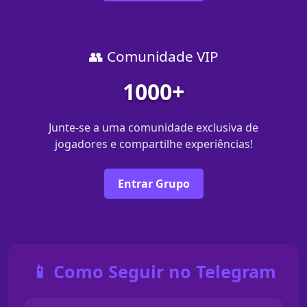
👥 Comunidade VIP
1000+
Junte-se a uma comunidade exclusiva de
jogadores e compartilhe experiências!
Entrar Grupo
📱 Como Seguir no Telegram