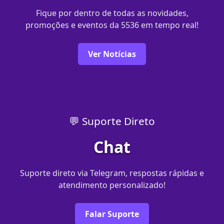
Fique por dentro de todas as novidades,
promoções e eventos da 5536 em tempo real!
Ver Notícias
💬 Suporte Direto
Chat
Suporte direto via Telegram, respostas rápidas e
atendimento personalizado!
Falar Suporte