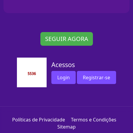
SEGUIR AGORA
Acessos
Login
Registrar-se
Políticas de Privacidade
Termos e Condições
Sitemap