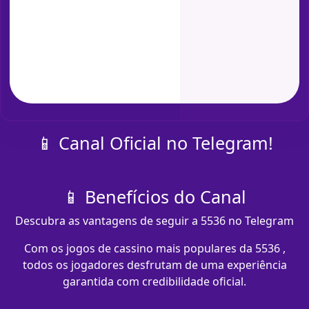
📱 Canal Oficial no Telegram!
📱 Benefícios do Canal
Descubra as vantagens de seguir a 5536 no Telegram
Com os jogos de cassino mais populares da 5536 ,
todos os jogadores desfrutam de uma experiência
garantida com credibilidade oficial.