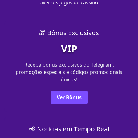
diversos jogos de cassino.
🎁 Bônus Exclusivos
VIP
Receba bônus exclusivos do Telegram,
promoções especiais e códigos promocionais
únicos!
Ver Bônus
📢 Notícias em Tempo Real