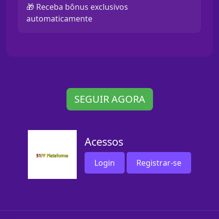
🎁 Receba bônus exclusivos
automaticamente
SEGUIR AGORA
Acessos
Login
Registrar-se