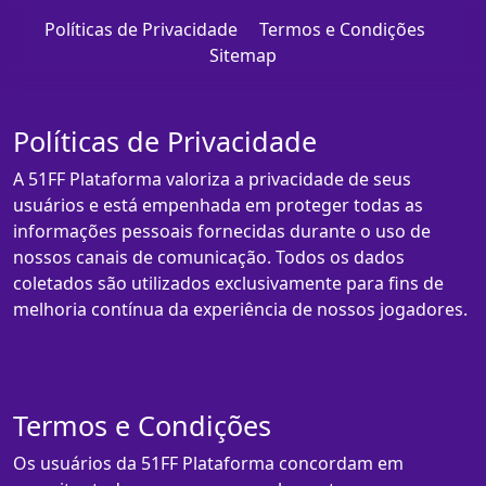
Políticas de Privacidade
Termos e Condições
Sitemap
Políticas de Privacidade
A 51FF Plataforma valoriza a privacidade de seus
usuários e está empenhada em proteger todas as
informações pessoais fornecidas durante o uso de
nossos canais de comunicação. Todos os dados
coletados são utilizados exclusivamente para fins de
melhoria contínua da experiência de nossos jogadores.
Termos e Condições
Os usuários da 51FF Plataforma concordam em