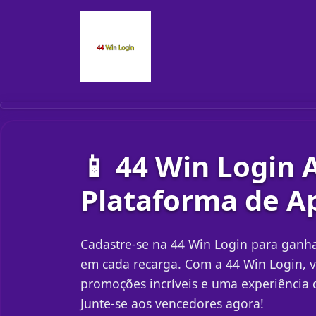
📱 44 Win Login 
Plataforma de A
Cadastre-se na 44 Win Login para ganh
em cada recarga. Com a 44 Win Login, 
promoções incríveis e uma experiência d
Junte-se aos vencedores agora!