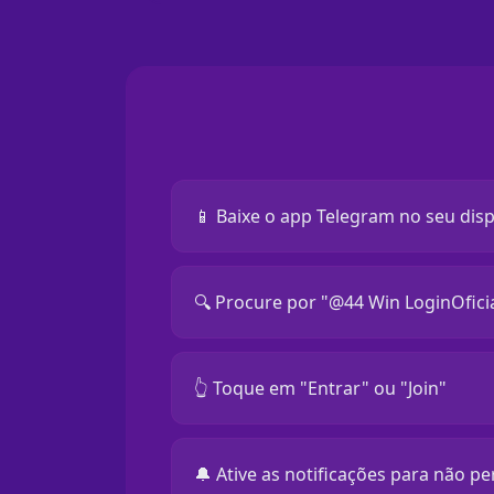
📱 Baixe o app Telegram no seu disp
🔍 Procure por "@44 Win LoginOfici
👆 Toque em "Entrar" ou "Join"
🔔 Ative as notificações para não p