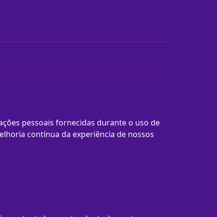
ações pessoais fornecidas durante o uso de
elhoria contínua da experiência de nossos