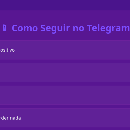
📱 Como Seguir no Telegram
ositivo
erder nada