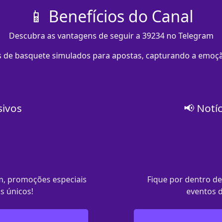
📱 Benefícios do Canal
Descubra as vantagens de seguir a 39234 no Telegram
s de basquete simulados para apostas, capturando a emoçã
sivos
📢 Notí
m, promoções especiais
Fique por dentro d
s únicos!
eventos 