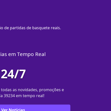
o de partidas de basquete reais.
cias em Tempo Real
24/7
e todas as novidades, promoções e
da 39234 em tempo real!
Ver Notícias