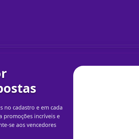
or
postas
s no cadastro e em cada
a promoções incríveis e
unte-se aos vencedores