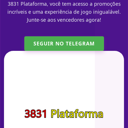
3831 Plataforma, você tem acesso a promoções
incríveis e uma experiência de jogo inigualável.
Junte-se aos vencedores agora!
SEGUIR NO TELEGRAM