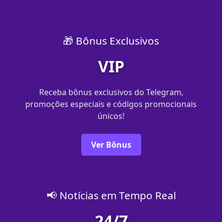
🎁 Bônus Exclusivos
VIP
Receba bônus exclusivos do Telegram,
promoções especiais e códigos promocionais
únicos!
Ver Bônus
📢 Notícias em Tempo Real
24/7