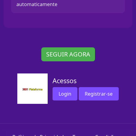
automaticamente
SEGUIR AGORA
Acessos
Login
Registrar-se