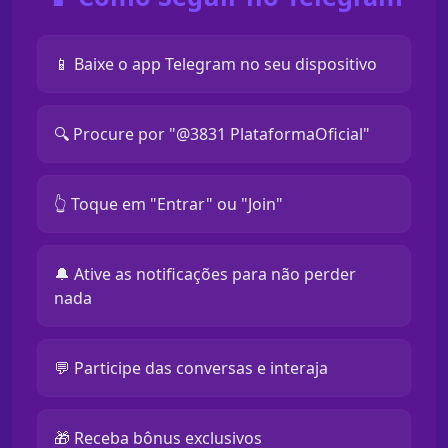
📱 Baixe o app Telegram no seu dispositivo
🔍 Procure por "@3831 PlataformaOficial"
👆 Toque em "Entrar" ou "Join"
🔔 Ative as notificações para não perder
nada
💬 Participe das conversas e interaja
🎁 Receba bônus exclusivos