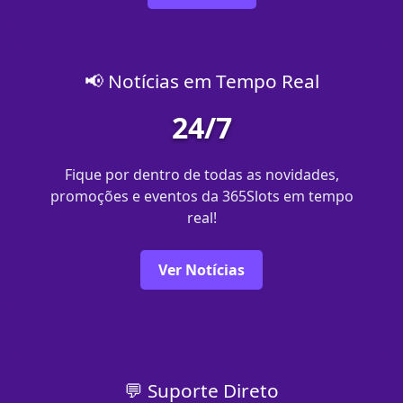
📢 Notícias em Tempo Real
24/7
Fique por dentro de todas as novidades,
promoções e eventos da 365Slots em tempo
real!
Ver Notícias
💬 Suporte Direto