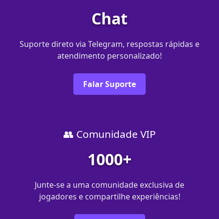
Chat
Suporte direto via Telegram, respostas rápidas e
atendimento personalizado!
Falar Suporte
👥 Comunidade VIP
1000+
Junte-se a uma comunidade exclusiva de
jogadores e compartilhe experiências!