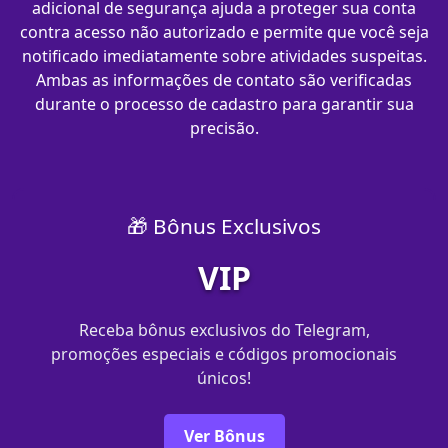
adicional de segurança ajuda a proteger sua conta
contra acesso não autorizado e permite que você seja
notificado imediatamente sobre atividades suspeitas.
Ambas as informações de contato são verificadas
durante o processo de cadastro para garantir sua
precisão.
🎁 Bônus Exclusivos
VIP
Receba bônus exclusivos do Telegram,
promoções especiais e códigos promocionais
únicos!
Ver Bônus