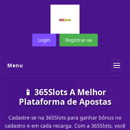
Login
Registrar-se
Menu
📱 365Slots A Melhor
Plataforma de Apostas
Cadastre-se na 365Slots para ganhar bônus no
cadastro e em cada recarga. Com a 365Slots, você