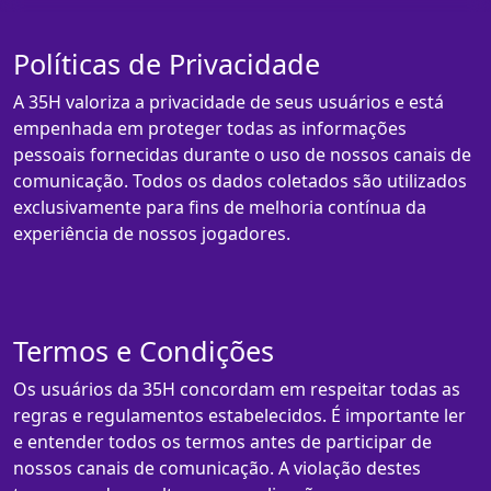
Políticas de Privacidade
A 35H valoriza a privacidade de seus usuários e está
empenhada em proteger todas as informações
pessoais fornecidas durante o uso de nossos canais de
comunicação. Todos os dados coletados são utilizados
exclusivamente para fins de melhoria contínua da
experiência de nossos jogadores.
Termos e Condições
Os usuários da 35H concordam em respeitar todas as
regras e regulamentos estabelecidos. É importante ler
e entender todos os termos antes de participar de
nossos canais de comunicação. A violação destes