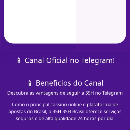
📱 Canal Oficial no Telegram!
📱 Benefícios do Canal
Descubra as vantagens de seguir a 35H no Telegram
Como o principal cassino online e plataforma de
apostas do Brasil, o 35H 35H Brasil oferece serviços
seguros e de alta qualidade 24 horas por dia.