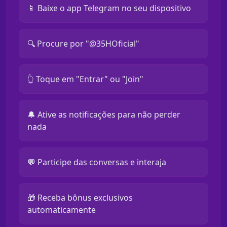
📱 Baixe o app Telegram no seu dispositivo
🔍 Procure por "@35HOficial"
👆 Toque em "Entrar" ou "Join"
🔔 Ative as notificações para não perder
nada
💬 Participe das conversas e interaja
🎁 Receba bônus exclusivos
automaticamente