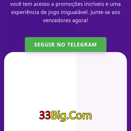
você tem acesso a promoções incríveis e uma
experiência de jogo inigualável. Junte-se aos
vencedores agora!
SEGUIR NO TELEGRAM