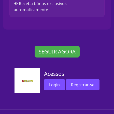
🎁 Receba bônus exclusivos
automaticamente
SEGUIR AGORA
Acessos
Login
Registrar-se