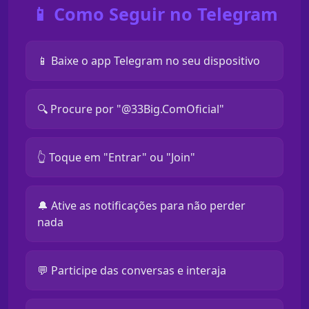
📱 Como Seguir no Telegram
📱 Baixe o app Telegram no seu dispositivo
🔍 Procure por "@33Big.ComOficial"
👆 Toque em "Entrar" ou "Join"
🔔 Ative as notificações para não perder
nada
💬 Participe das conversas e interaja