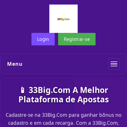
Login
Registrar-se
Menu
📱 33Big.Com A Melhor
Plataforma de Apostas
Cadastre-se na 33Big.Com para ganhar bônus no
cadastro e em cada recarga. Com a 33Big.Com,