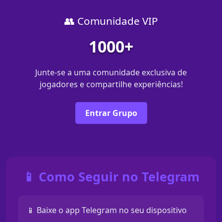
👥 Comunidade VIP
1000+
Junte-se a uma comunidade exclusiva de
jogadores e compartilhe experiências!
Entrar Grupo
📱 Como Seguir no Telegram
📱 Baixe o app Telegram no seu dispositivo