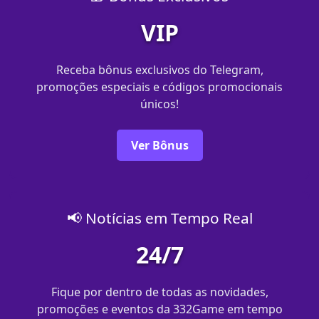
VIP
Receba bônus exclusivos do Telegram,
promoções especiais e códigos promocionais
únicos!
Ver Bônus
📢 Notícias em Tempo Real
24/7
Fique por dentro de todas as novidades,
promoções e eventos da 332Game em tempo