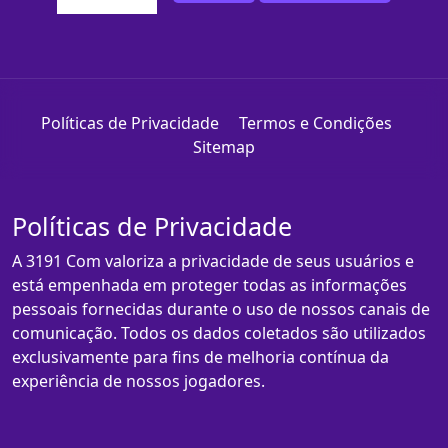
Políticas de Privacidade
Termos e Condições
Sitemap
Políticas de Privacidade
A 3191 Com valoriza a privacidade de seus usuários e
está empenhada em proteger todas as informações
pessoais fornecidas durante o uso de nossos canais de
comunicação. Todos os dados coletados são utilizados
exclusivamente para fins de melhoria contínua da
experiência de nossos jogadores.