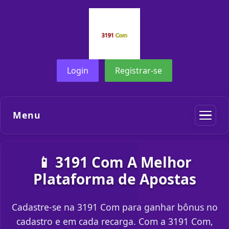
Login
Registrar-se
Menu
📱 3191 Com A Melhor
Plataforma de Apostas
Cadastre-se na 3191 Com para ganhar bônus no
cadastro e em cada recarga. Com a 3191 Com,