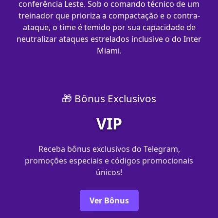
conferência Leste. Sob o comando técnico de um
treinador que prioriza a compactação e o contra-
ataque, o time é temido por sua capacidade de
neutralizar ataques estrelados inclusive o do Inter
Miami.
🎁 Bônus Exclusivos
VIP
Receba bônus exclusivos do Telegram,
promoções especiais e códigos promocionais
únicos!
Ver Bônus