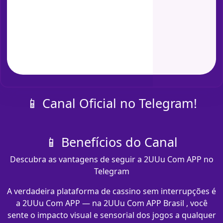
📱 Canal Oficial no Telegram!
📱 Benefícios do Canal
Descubra as vantagens de seguir a 2UUu Com APP no
Telegram
A verdadeira plataforma de cassino sem interrupções é
a 2UUu Com APP — na 2UUu Com APP Brasil , você
sente o impacto visual e sensorial dos jogos a qualquer