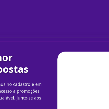
hor
postas
nus no cadastro e em
 acesso a promoções
ualável. Junte-se aos