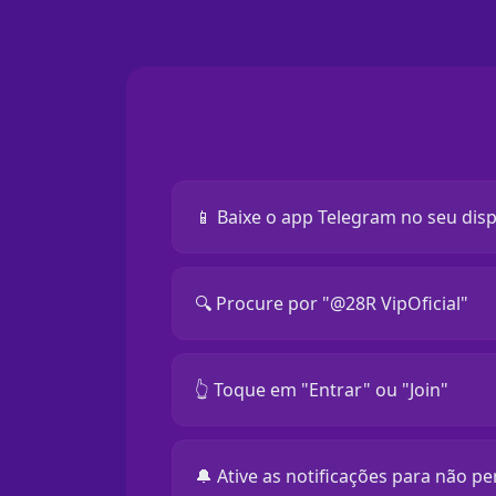
📱 Baixe o app Telegram no seu disp
🔍 Procure por "@28R VipOficial"
👆 Toque em "Entrar" ou "Join"
🔔 Ative as notificações para não p