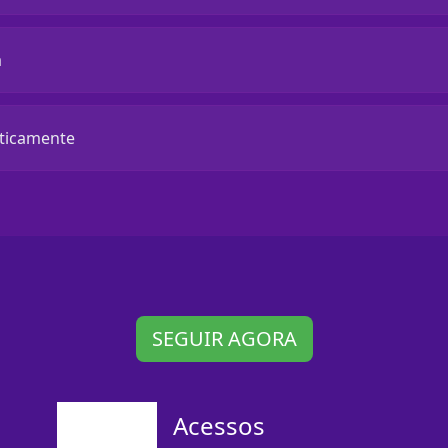
a
aticamente
SEGUIR AGORA
Acessos