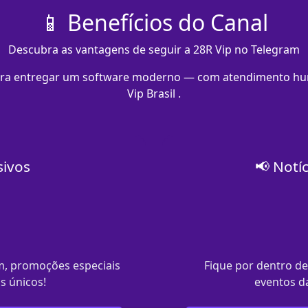
📱 Benefícios do Canal
Descubra as vantagens de seguir a 28R Vip no Telegram
para entregar um software moderno — com atendimento hum
Vip Brasil .
sivos
📢 Notí
m, promoções especiais
Fique por dentro d
s únicos!
eventos d