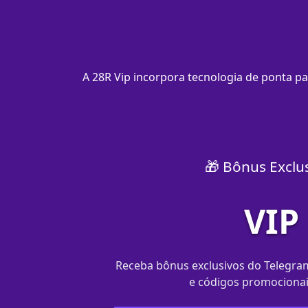
A 28R Vip incorpora tecnologia de ponta 
🎁 Bônus Exclu
VIP
Receba bônus exclusivos do Telegra
e códigos promocionai