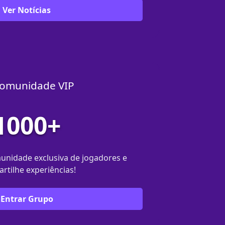
Ver Notícias
Comunidade VIP
1000+
unidade exclusiva de jogadores e
rtilhe experiências!
Entrar Grupo