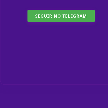
SEGUIR NO TELEGRAM