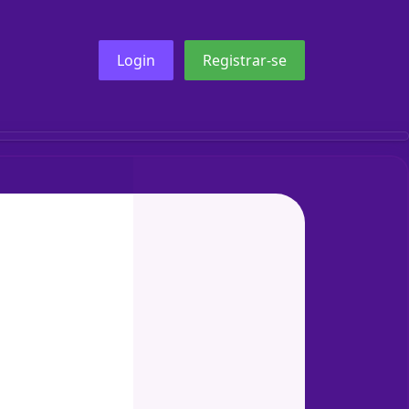
Login
Registrar-se