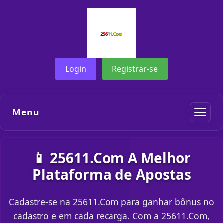
Login
Registrar-se
Menu
📱 25611.Com A Melhor
Plataforma de Apostas
Cadastre-se na 25611.Com para ganhar bônus no
cadastro e em cada recarga. Com a 25611.Com,