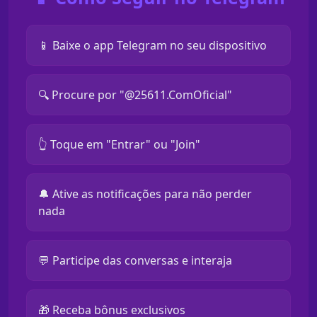
📱 Baixe o app Telegram no seu dispositivo
🔍 Procure por "@25611.ComOficial"
👆 Toque em "Entrar" ou "Join"
🔔 Ative as notificações para não perder
nada
💬 Participe das conversas e interaja
🎁 Receba bônus exclusivos