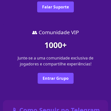
Falar Suporte
👥 Comunidade VIP
1000+
Junte-se a uma comunidade exclusiva de
jogadores e compartilhe experiências!
Entrar Grupo
📱 Como Seguir no Telegram