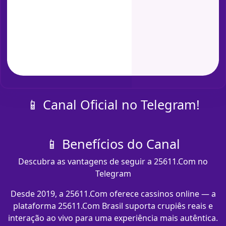
📱 Canal Oficial no Telegram!
📱 Benefícios do Canal
Descubra as vantagens de seguir a 25611.Com no
Telegram
Desde 2019, a 25611.Com oferece cassinos online — a
plataforma 25611.Com Brasil suporta crupiês reais e
interação ao vivo para uma experiência mais autêntica.