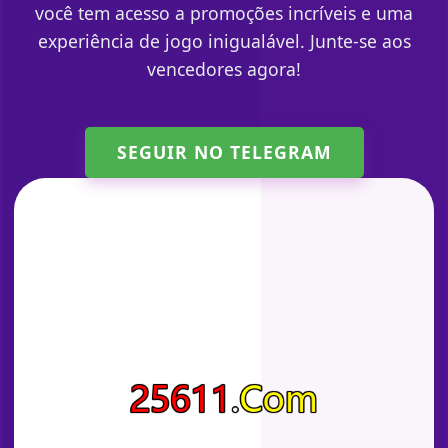
você tem acesso a promoções incríveis e uma
experiência de jogo inigualável. Junte-se aos
vencedores agora!
SEGUIR NO TELEGRAM