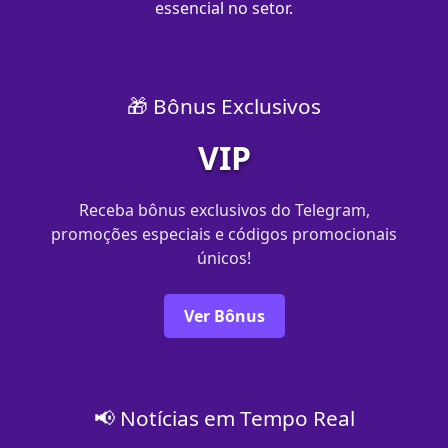
essencial no setor.
🎁 Bônus Exclusivos
VIP
Receba bônus exclusivos do Telegram,
promoções especiais e códigos promocionais
únicos!
Ver Bônus
📢 Notícias em Tempo Real