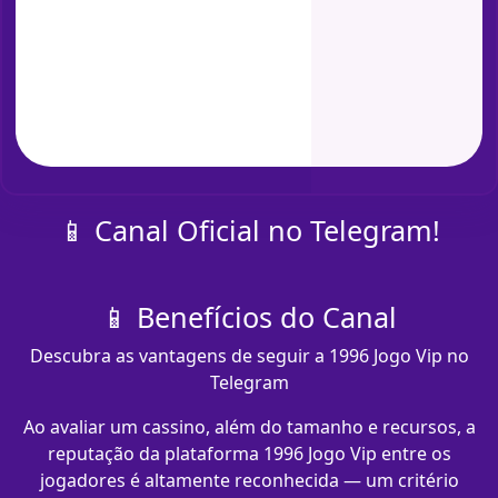
📱 Canal Oficial no Telegram!
📱 Benefícios do Canal
Descubra as vantagens de seguir a 1996 Jogo Vip no
Telegram
Ao avaliar um cassino, além do tamanho e recursos, a
reputação da plataforma 1996 Jogo Vip entre os
jogadores é altamente reconhecida — um critério