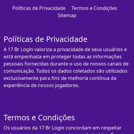
Políticas de Privacidade
Termos e Condições
Sitemap
Políticas de Privacidade
A 17 Br Login valoriza a privacidade de seus usuários e
está empenhada em proteger todas as informações
pessoais fornecidas durante o uso de nossos canais de
comunicação. Todos os dados coletados são utilizados
exclusivamente para fins de melhoria contínua da
experiência de nossos jogadores.
Termos e Condições
Os usuários da 17 Br Login concordam em respeitar