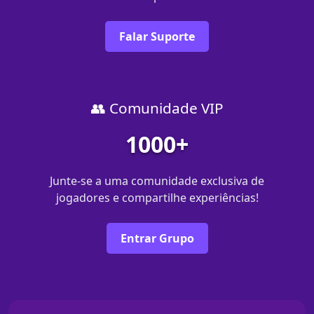
Falar Suporte
👥 Comunidade VIP
1000+
Junte-se a uma comunidade exclusiva de
jogadores e compartilhe experiências!
Entrar Grupo