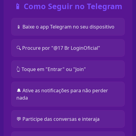
📱 Como Seguir no Telegram
📱 Baixe o app Telegram no seu dispositivo
🔍 Procure por "@17 Br LoginOficial"
👆 Toque em "Entrar" ou "Join"
🔔 Ative as notificações para não perder
nada
💬 Participe das conversas e interaja