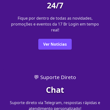
24/7
Fique por dentro de todas as novidades,
promoções e eventos da 17 Br Login em tempo
real!
Ver Notícias
💬 Suporte Direto
Chat
Suporte direto via Telegram, respostas rápidas e
atendimento personalizado!