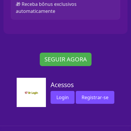
🎁 Receba bônus exclusivos
automaticamente
SEGUIR AGORA
Acessos
Login
Registrar-se