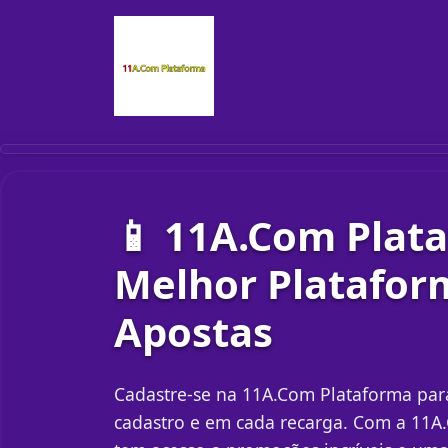
📱 11A.Com Plat
Melhor Platafor
Apostas
Cadastre-se na 11A.Com Plataforma pa
cadastro e em cada recarga. Com a 11A