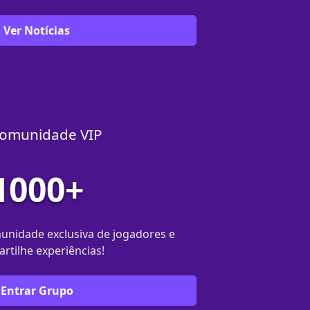
Ver Notícias
Comunidade VIP
1000+
unidade exclusiva de jogadores e
rtilhe experiências!
Entrar Grupo