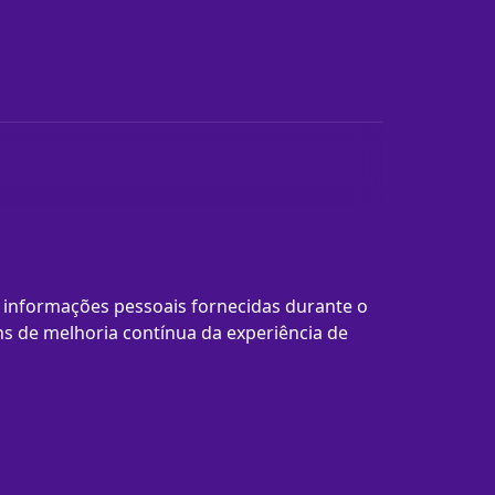
 informações pessoais fornecidas durante o
ns de melhoria contínua da experiência de