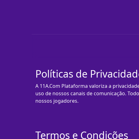
Políticas de Privacida
A 11A.Com Plataforma valoriza a privacida
uso de nossos canais de comunicação. Todos
nossos jogadores.
Termos e Condições