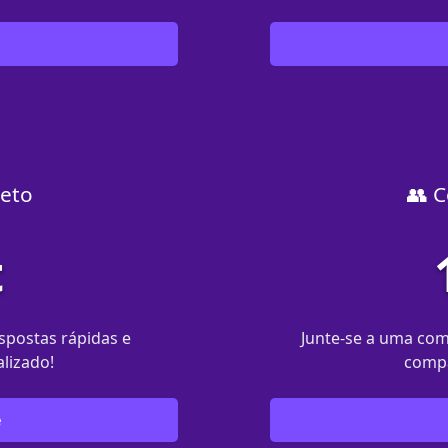
reto
👥 
t
espostas rápidas e
Junte-se a uma com
lizado!
compa
e